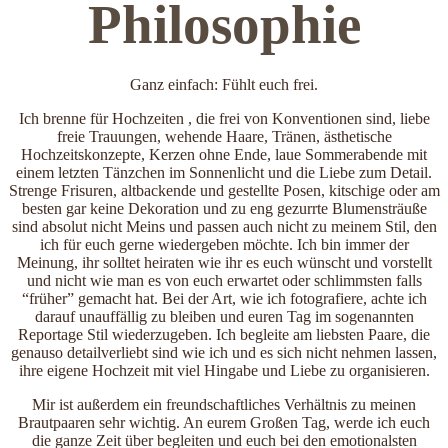
Philosophie
Ganz einfach: Fühlt euch frei.
Ich brenne für Hochzeiten , die frei von Konventionen sind, liebe
freie Trauungen, wehende Haare, Tränen, ästhetische
Hochzeitskonzepte, Kerzen ohne Ende, laue Sommerabende mit
einem letzten Tänzchen im Sonnenlicht und die Liebe zum Detail.
Strenge Frisuren, altbackende und gestellte Posen, kitschige oder am
besten gar keine Dekoration und zu eng gezurrte Blumensträuße
sind absolut nicht Meins und passen auch nicht zu meinem Stil, den
ich für euch gerne wiedergeben möchte. Ich bin immer der
Meinung, ihr solltet heiraten wie ihr es euch wünscht und vorstellt
und nicht wie man es von euch erwartet oder schlimmsten falls
“früher” gemacht hat. Bei der Art, wie ich fotografiere, achte ich
darauf unauffällig zu bleiben und euren Tag im sogenannten
Reportage Stil wiederzugeben. Ich begleite am liebsten Paare, die
genauso detailverliebt sind wie ich und es sich nicht nehmen lassen,
ihre eigene Hochzeit mit viel Hingabe und Liebe zu organisieren.
Mir ist außerdem ein freundschaftliches Verhältnis zu meinen
Brautpaaren sehr wichtig. An eurem Großen Tag, werde ich euch
die ganze Zeit über begleiten und euch bei den emotionalsten